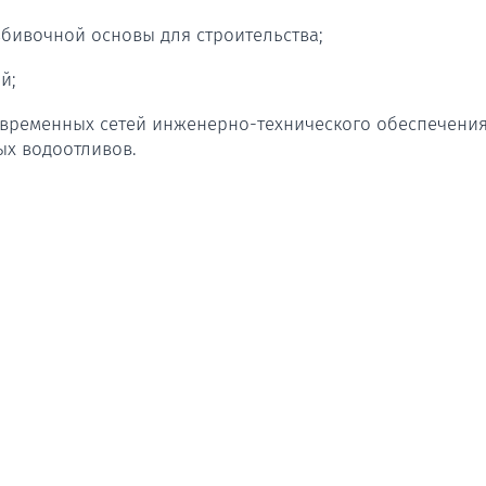
бивочной основы для строительства;
й;
, временных сетей инженерно-технического обеспечени
ых водоотливов.