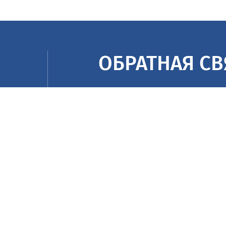
ОБРАТНАЯ СВ
После заполнени
минут
ования:
а, д.43