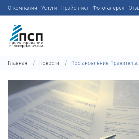
О компании
Услуги
Прайс-лист
Фотогалерея
Отз
Главная
Новости
Постановление Правительст