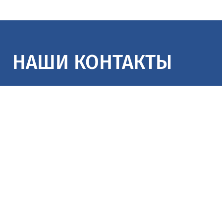
НАШИ КОНТАКТЫ
Номер телефона:
+7 (4822) 75-14-77
Отдел проектирования и технического обслед
info@psp-1.ru
Наше местоположение:
г. Тверь,
проспект Николая Корытков
Время работы: